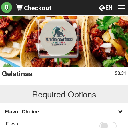
0
EN
Checkout
To
na
Gelatinas
3.31
$
Required Options
Flavor Choice
Fresa